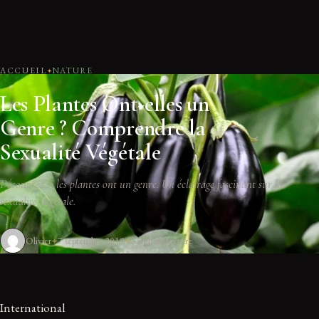
ACCUEIL
NATURE
Les Plantes Ont-elles un
Genre ? Comprendre la
Sexualité Végétale
Découvrez si les plantes ont un genre. Un éclairage fascinant sur la
sexualité végétale.
Olivier
7 septembre 2019
3 min de lecture
International