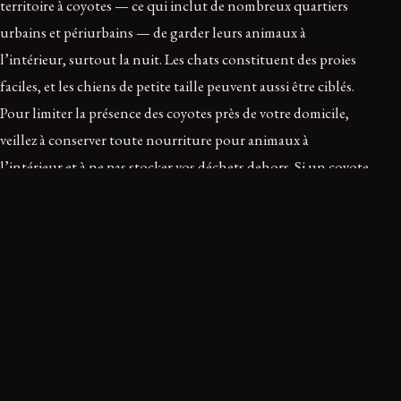
territoire à coyotes — ce qui inclut de nombreux quartiers
urbains et périurbains — de garder leurs animaux à
l’intérieur, surtout la nuit. Les chats constituent des proies
faciles, et les chiens de petite taille peuvent aussi être ciblés.
Pour limiter la présence des coyotes près de votre domicile,
veillez à conserver toute nourriture pour animaux à
l’intérieur et à ne pas stocker vos déchets dehors. Si un coyote
pose problème dans votre quartier, contactez les autorités
locales compétentes : tout animal qui attaque des animaux
domestiques, ne manifeste aucune peur de l’être humain,
s’approche hardiment des personnes ou les menace, ainsi que
les animaux, représente un danger et doit être signalé.
En réalité, il n’est pas nécessaire de passer trop de temps à
redouter vos voisins coyotes. Les personnes qui prennent les