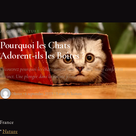
ACCUEIL
NATURE
Pourquoi les Chats
Adorent-ils les Boîtes ?
Découvrez pourquoi les chats aiment tant les boîtes, entre confort et
instinct. Une plongée dans la nature féline.
Olivier
6 septembre 2019
3 min de lecture
France
*
Nature