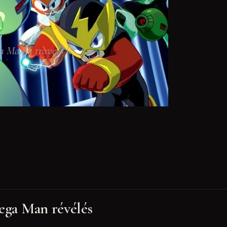
a Man à travers le
Mega Man révélés