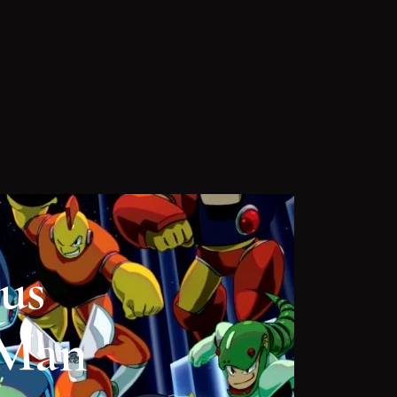
lus
 Man