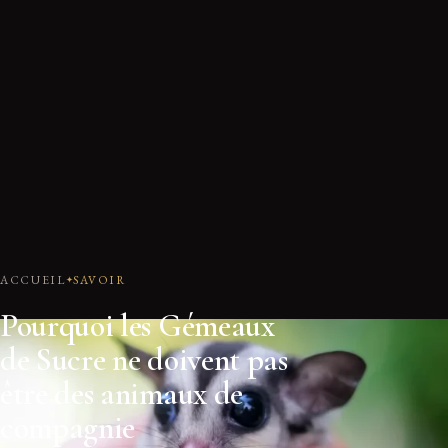
ACCUEIL
SAVOIR
Pourquoi les Gémeaux
de Sucre ne doivent pas
être des animaux de
compagnie