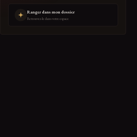
Ranger dans mon dossier
Retrouvez-le dans votre espace
PARTAGER
← RETOUR À SAVOIR
0 réactions de la communauté