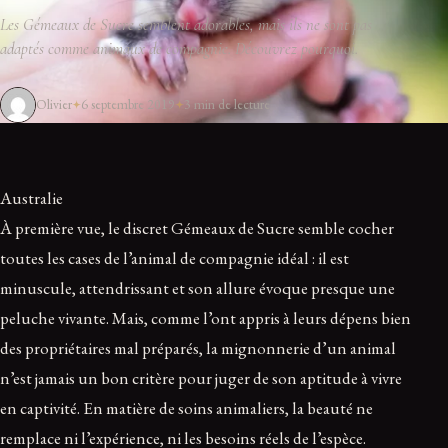
Les Gémeaux de Sucre semblent adorables, mais ils ne sont pas
adaptés comme animaux de compagnie. Découvrez pourquoi.
Olivier
6 septembre 2019
3 min de lecture
Australie
À première vue, le discret Gémeaux de Sucre semble cocher
toutes les cases de l’animal de compagnie idéal : il est
minuscule, attendrissant et son allure évoque presque une
peluche vivante. Mais, comme l’ont appris à leurs dépens bien
des propriétaires mal préparés, la mignonnerie d’un animal
n’est jamais un bon critère pour juger de son aptitude à vivre
en captivité. En matière de soins animaliers, la beauté ne
remplace ni l’expérience, ni les besoins réels de l’espèce.