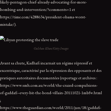
likely-pentagon-chief-already-advocating-for-more-
bombing-and-intervention/?comments=1 et
https://time.com/4288634/president-obama-worst-
mistake/).
Gulshan Khan/Getty Images
Avant sa chute, Kadhafi incarnait un régime répressif et
excentrique, caractérisé par la répression des opposants et des
pratiques autoritaires documentées (reportage et archives :
https://www.smh.com.au/world/the-crazed-compulsions-
of-gaddafi–every-bit-the-bond-villain-20111021-1mbfw.html
;
https://www.theguardian.com/world/2011/jun/18/gaddafi-