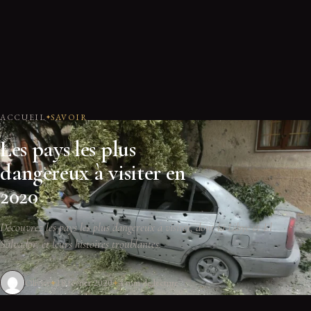
ACCUEIL
SAVOIR
Les pays les plus
dangereux à visiter en
2020
Découvrez les pays les plus dangereux à visiter, dont la Libye et El
Salvador, et leurs histoires troublantes.
Olivier
18 février 2020
4 min de lecture