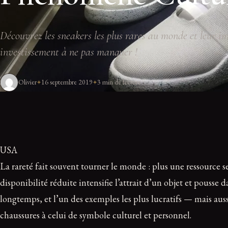
Découvrez les sneakers les plus rares au monde et leur i
investissement à ne pas manquer !
Olivier
16 septembre 2019
3 min de lecture
USA
La rareté fait souvent tourner le monde : plus une ressource 
disponibilité réduite intensifie l’attrait d’un objet et pousse
longtemps, et l’un des exemples les plus lucratifs — mais auss
chaussures à celui de symbole culturel et personnel.