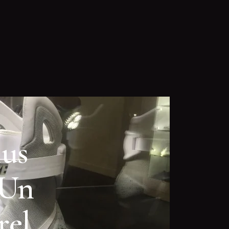
lus
 Un
rel