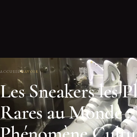
ACCUEIL
SAVOIR
Les Sneakers les P
Rares au Monde :
Phénomène Cultu