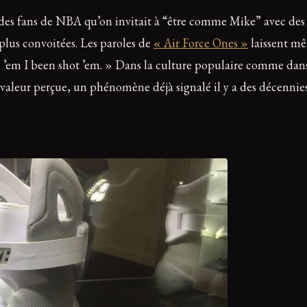
u des fans de NBA qu’on invitait à “être comme Mike” avec des
s plus convoitées. Les paroles de
« Air Force Ones »
laissent mê
 ’em I been shot ’em. » Dans la culture populaire comme dans l
ur valeur perçue, un phénomène déjà signalé il y a des décennies