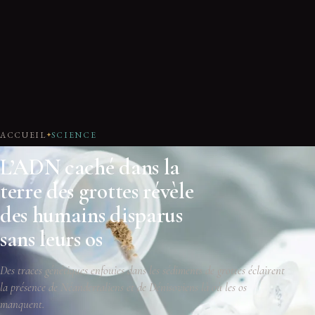
ACCUEIL
SCIENCE
L’ADN caché dans la
terre des grottes révèle
des humains disparus
sans leurs os
Des traces génétiques enfouies dans les sédiments de grottes éclairent
la présence de Néandertaliens et de Dénisoviens là où les os
manquent.