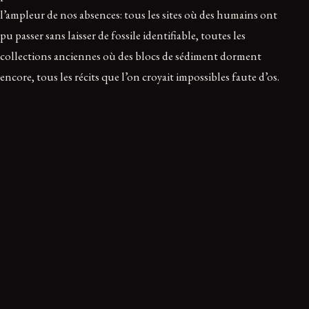
l’ampleur de nos absences: tous les sites où des humains ont
pu passer sans laisser de fossile identifiable, toutes les
collections anciennes où des blocs de sédiment dorment
encore, tous les récits que l’on croyait impossibles faute d’os.
Pour Obscura, c’est peut-être le mystère le plus élégant: non
pas une énigme spectaculaire, mais une archive presque
invisible. La terre des grottes ne parle pas d’elle-même; la
science apprend enfin à l’interroger.
Questions fréquentes
L’ADN sédimentaire prouve-t-il qu’un individu
précis était dans une grotte?