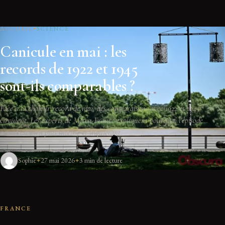
ACCUEIL
SCIENCE
Canicule en mai : les
records de 1922 et 1945
sont-ils comparables ?
Face à la chaleur record de mai, des comparaisons avec 1922 et 1945
circulent. Les experts de Météo-France expliquent pourquoi l'épisode
actuel est bien plus intense et inquiétant.
Sophie
27 mai 2026
3 min de lecture
FRANCE