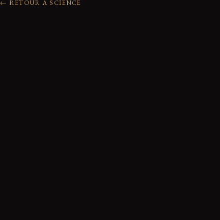
← RETOUR À SCIENCE
0 réactions de la communauté
Rejoindre la discussion
Nom
*
E-mail
*