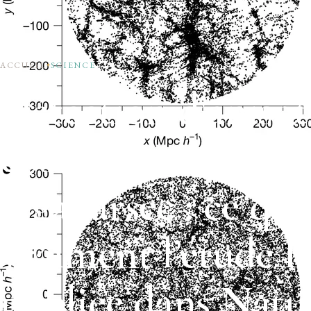
ACCUEIL
SCIENCE
Détection d’anisot
cosmiques à l’éche
gigaparsec : ce que
vraiment l’étude 
publiée dans Natu