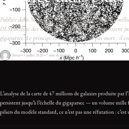
Publiée dans Nature le 26 juin 2026, l'analyse de 47 milli
DESI détecte des structures anisotropes qui persistent jus
gigaparsec. Le principe cosmologique n'est pas mort : il es
Olivier
3 juillet 2026
7 min de lecture
L’analyse de la carte de 47 millions de galaxies produite par
persistent jusqu’à l’échelle du gigaparsec — un volume mille 
piliers du modèle standard, ce n’est pas une réfutation : c’est