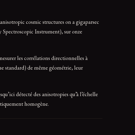
f anisotropic cosmic structures on a gigaparsec
gy Spectroscopic Instrument), sur onze
surer les corrélations directionnelles à
ue standard) de même géométrie, leur
squ’ici détecté des anisotropies qu’à l’échelle
ptotiquement homogène.