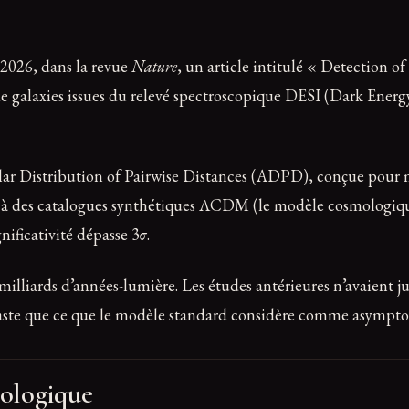
 2026, dans la revue
Nature
, un article intitulé « Detection o
s de galaxies issues du relevé spectroscopique DESI (Dark Ener
ular Distribution of Pairwise Distances (ADPD), conçue pour me
e à des catalogues synthétiques ΛCDM (le modèle cosmologiq
nificativité dépasse 3σ.
 milliards d’années-lumière. Les études antérieures n’avaient ju
s vaste que ce que le modèle standard considère comme asym
mologique