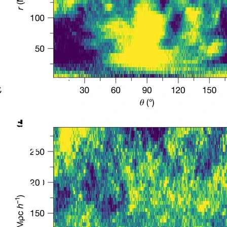
ropies
lle du
 dit
DESI
re