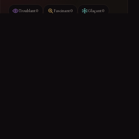
0
0
0
Troublant
Fascinant
Glaçant
Ranger dans mon dossier
Retrouvez-le dans votre espace
PARTAGER
← RETOUR À SCIENCE
0 réactions de la communauté