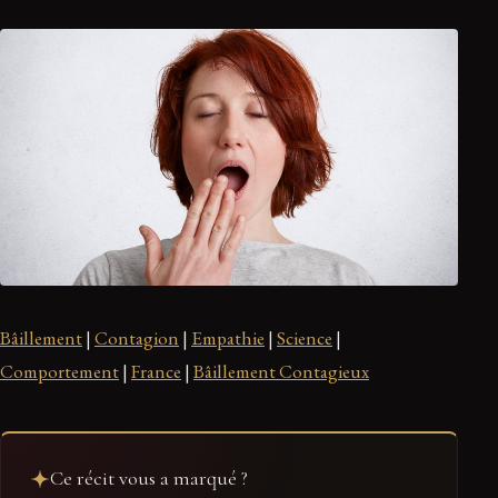
Bâillement
|
Contagion
|
Empathie
|
Science
|
Comportement
|
France
|
Bâillement Contagieux
Ce récit vous a marqué ?