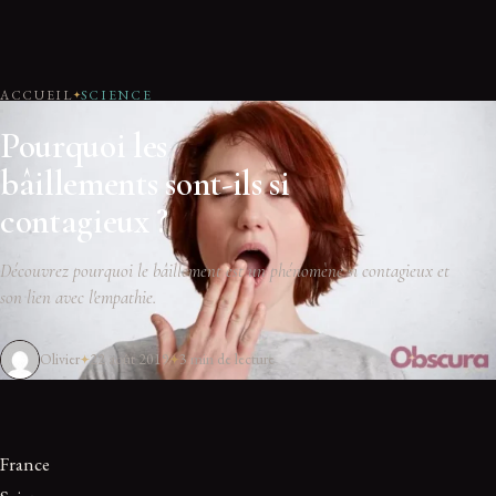
ACCUEIL
SCIENCE
Pourquoi les
bâillements sont-ils si
contagieux ?
Découvrez pourquoi le bâillement est un phénomène si contagieux et
son lien avec l'empathie.
Olivier
22 août 2019
3 min de lecture
France