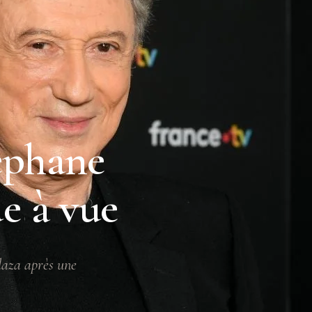
téphane
de à vue
laza après une