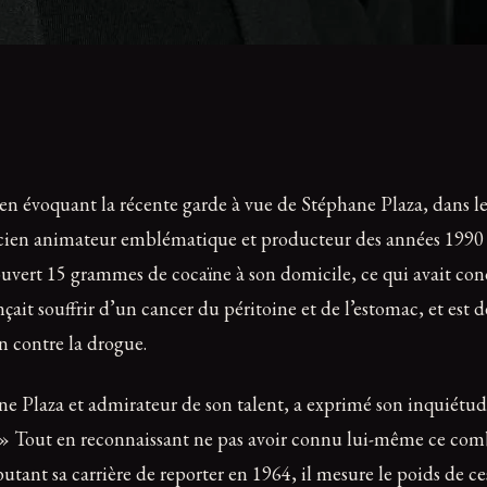
en évoquant la récente garde à vue de Stéphane Plaza, dans le
ncien animateur emblématique et producteur des années 1990 et 
uvert 15 grammes de cocaïne à son domicile, ce qui avait con
ait souffrir d’un cancer du péritoine et de l’estomac, et est 
n contre la drogue.
 Plaza et admirateur de son talent, a exprimé son inquiétu
 » Tout en reconnaissant ne pas avoir connu lui-même ce combat
tant sa carrière de reporter en 1964, il mesure le poids de ce