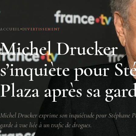
ACCUEIL
DIVERTISSEMENT
Michel Drucker
s’inquiète pour S
Plaza après sa gar
Michel Drucker exprime son inquiétude pour Stéphane P
garde à vue liée à un trafic de drogues.