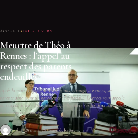
ACCUEIL
FAITS DIVERS
Meurtre de Théo à
Rennes : l’appel au
respect des parents
endeuillés
Après la mort tragique de Théo, 11 ans, étranglé à Rennes, ses
parents dénoncent un harcèlement médiatique. Le procureur appelle
au respect de leur douleur alors que l'enquête sur les deux adolescents
mis en cause se poursuit.
Sophie
28 mai 2026
3 min de lecture