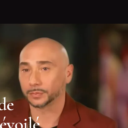
 de
évoilé