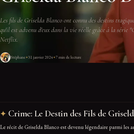
Les fils de Griselda Blanco ont connu des destins tragiqu
qu'il est advenu d'eux dans la vie réelle grâce à la série "
Netflix.
Stéphane
31 janvier 2024
7 min de lecture
Crime: Le Destin des Fils de Grisel
Le récit de Griselda Blanco est devenu légendaire parmi les 