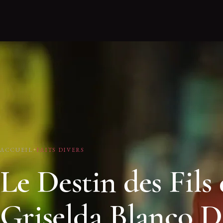
ACCUEIL
FAITS DIVERS
Le Destin des Fils
Griselda Blanco D