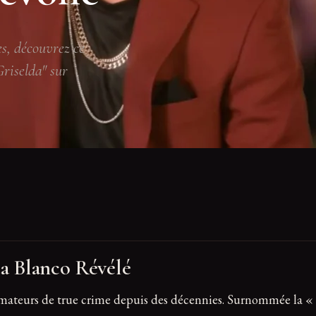
es, découvrez ce
Griselda" sur
da Blanco Révélé
amateurs de true crime depuis des décennies. Surnommée la « 