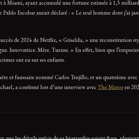
 Miami, ayant accumulé une fortune estimée à 1,5 milliard de 
ue Pablo Escobar aurait déclaré : « Le seul homme dont j’ai 
succès de 2024 de Netflix, « Griselda, » une reconstitution sty
ue. Innovatrice. Mère. Tueuse. » En effet, bien que l’emprein
crimes ont eu sur ses enfants.
énète et faussaire nommé Carlos Trujillo, et un quatrième avec
chael, a confirmé lors d’une interview avec
The Mirror
en 2020
en que les détails précis de sa biographie soient flous, plusieu