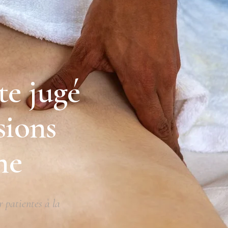
te jugé
sions
ne
r patientes à la