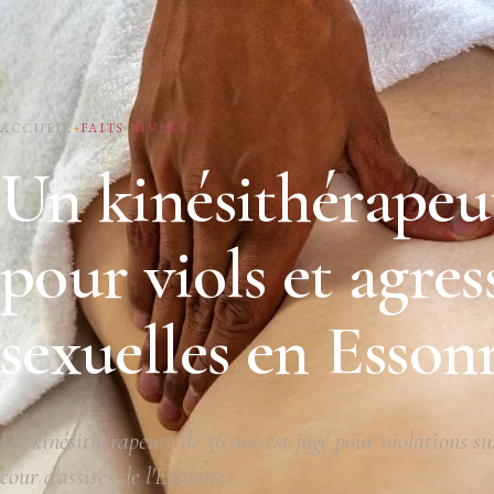
ACCUEIL
FAITS DIVERS
Un kinésithérapeu
pour viols et agres
sexuelles en Esson
Un kinésithérapeute de 56 ans est jugé pour violations su
cour d'assises de l'Essonne.