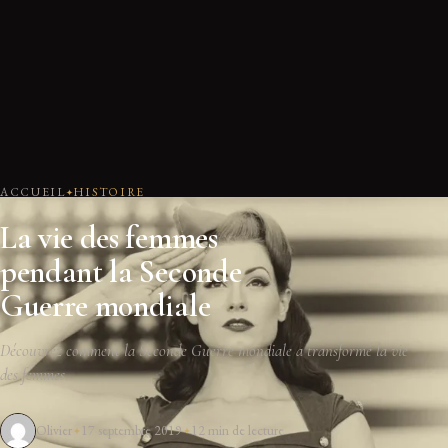
ACCUEIL
HISTOIRE
La vie des femmes
pendant la Seconde
Guerre mondiale
Découvrez comment la Seconde Guerre mondiale a transformé la vie
des femmes.
Olivier
17 septembre 2019
12 min de lecture