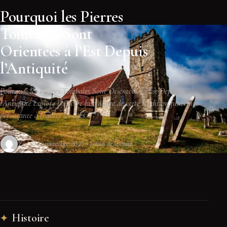
Pourquoi les Pierres
Tombales Sont
Orientées à l’Est Depuis
l’Antiquité
Pourquoi les Pierres Tombales Sont Orientées à l'Est Depuis
l'Antiquité explore l'histoire fascinante de cette tradition funéraire
persistante à travers les âges.
Zoé
30 septembre 2023
5 min de lecture
Histoire