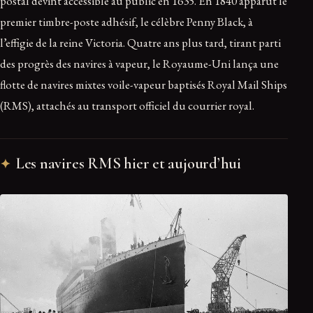
postal devint accessible au public en 1635. En 1840 apparut le
premier timbre-poste adhésif, le célèbre Penny Black, à
l’effigie de la reine Victoria. Quatre ans plus tard, tirant parti
des progrès des navires à vapeur, le Royaume-Uni lança une
flotte de navires mixtes voile-vapeur baptisés Royal Mail Ships
(RMS), attachés au transport officiel du courrier royal.
Les navires RMS hier et aujourd’hui