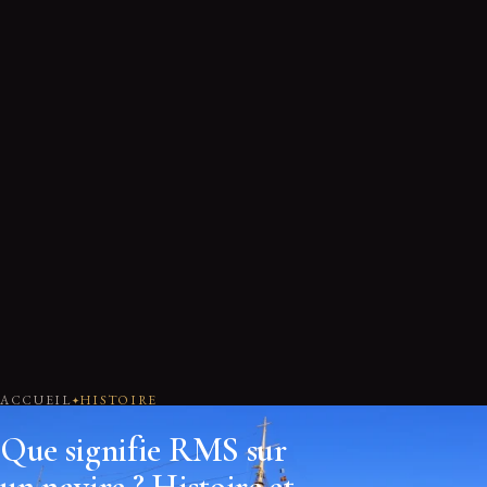
ACCUEIL
HISTOIRE
Que signifie RMS sur
un navire ? Histoire et