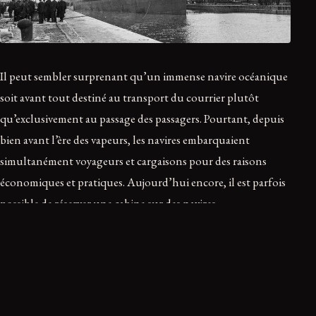
Il peut sembler surprenant qu’un immense navire océanique
soit avant tout destiné au transport du courrier plutôt
qu’exclusivement au passage des passagers. Pourtant, depuis
bien avant l’ère des vapeurs, les navires embarquaient
simultanément voyageurs et cargaisons pour des raisons
économiques et pratiques. Aujourd’hui encore, il est parfois
possible de réserver une cabine sur des navires
essentiellement cargos, avec une capacité limitée à une
douzaine de passagers, pour un tarif journalier allant de 100 à
130 dollars et une limite de bagages comprise entre 30 et 100
kilogrammes.