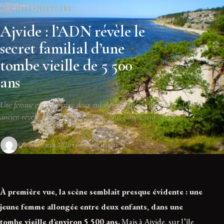
ACCUEIL
HISTOIRE
Ajvide : l’ADN révèle le
secret familial d’une
tombe vieille de 5 500
ans
Une femme enterrée avec deux enfants n’était pas leur mère : l’ADN
ancien révèle une mémoire familiale plus complexe à Ajvide.
Olivier
7 mai 2026
6 min de lecture
À première vue, la scène semblait presque évidente : une
jeune femme allongée entre deux enfants, dans une
tombe vieille d’environ 5 500 ans.
Mais à Ajvide, sur l’île