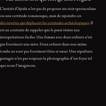
L’intérêt d’Ajvide n’est pas de proposer un récit spectaculaire
ou une certitude romanesque, mais de rejoindre ces
découvertes qui déplacent les certitudes archéologiques
. Il
est au contraire de rappeler que le passé résiste aux
interprétations faciles. Une femme avec deux enfants n’est
pas forcément une mère. Deux enfants dans une même
tombe ne sont pas forcément frère et sœur. Une sépulture
partagée n’est pas toujours la photographie d’un foyer tel
que nous l’imaginons.
Le mystère demeure donc, mais il se déplace. Il ne porte plus
sur l’existence d’un lien familial : l’étude le démontre pour
les cas analysés. Il porte sur la signification sociale de ces liens.
Pourquoi réunir une tante et deux enfants ? Pourquoi placer