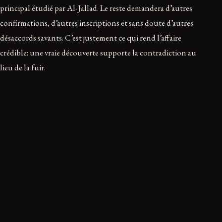
principal étudié par Al-Jallad. Le reste demandera d’autres
confirmations, d’autres inscriptions et sans doute d’autres
désaccords savants. C’est justement ce qui rend l’affaire
crédible: une vraie découverte supporte la contradiction au
lieu de la fuir.
Pourquoi cette histoire fascine autant
Obscura aime les énigmes documentées, celles qui tiennent
debout même quand on retire l’emphase. Ici, tout y est: des
signes anciens exposés au vent, un siècle de silence, des
théories plus ou moins sages, puis une clé trouvée non dans
le sensationnalisme, mais dans l’ordre discret d’un alphabet.
Le dossier ne devient pas moins mystérieux parce qu’il
commence à parler. Il devient plus profond, parce que sa part