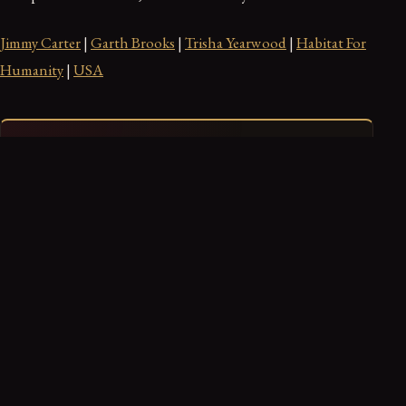
Jimmy Carter
|
Garth Brooks
|
Trisha Yearwood
|
Habitat For
Humanity
|
USA
Ce récit vous a marqué ?
0
0
0
Troublant
Fascinant
Glaçant
Ranger dans mon dossier
Retrouvez-le dans votre espace