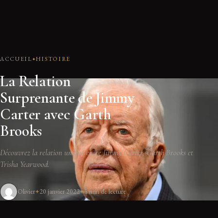
ACCUEIL
HISTOIRE
La Relation
Surprenante de Jimmy
Carter avec Garth
Brooks
Découvrez la relation unique entre Jimmy Carter, Garth Brooks et
Trisha Yearwood.
Olivier
20 janvier 2022
4 min de lecture