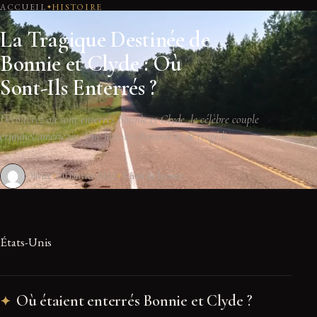
ACCUEIL
HISTOIRE
La Tragique Destinée de
Bonnie et Clyde : Où
Sont-Ils Enterrés ?
Découvrez où sont enterrés Bonnie et Clyde, le célèbre couple
criminel américain. Une histoire d'amour et de tragédie.
Olivier
20 janvier 2022
3 min de lecture
États-Unis
Où étaient enterrés Bonnie et Clyde ?