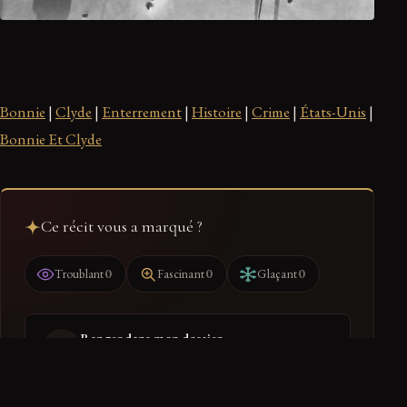
Bonnie
|
Clyde
|
Enterrement
|
Histoire
|
Crime
|
États-Unis
|
Bonnie Et Clyde
Ce récit vous a marqué ?
0
0
0
Troublant
Fascinant
Glaçant
Ranger dans mon dossier
Retrouvez-le dans votre espace