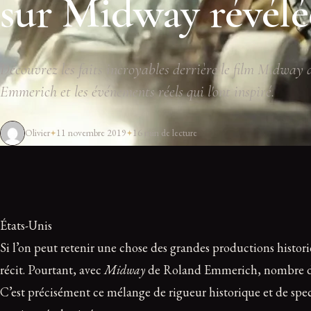
sur Midway révélé
Découvrez les faits incroyables derrière le film Midway
Emmerich et les événements réels qui l'ont inspiré.
Olivier
11 novembre 2019
16 min de lecture
États-Unis
Si l’on peut retenir une chose des grandes productions histori
récit. Pourtant, avec
Midway
de Roland Emmerich, nombre de sc
C’est précisément ce mélange de rigueur historique et de spect