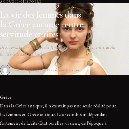
ACCUEIL
HISTOIRE
La vie des femmes dans
la Grèce antique : entre
servitude et rites
Découvrez la dure réalité des femmes en Grèce antique, entre droits
limités et traditions fascinantes.
Olivier
3 septembre 2019
16 min de lecture
Grèce
Dans la Grèce antique, il n’existait pas une seule réalité pour
les femmes en Grèce antique. Leur condition dépendait
fortement de la cité-État où elles vivaient, de l’époque à