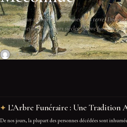
Enterrez-vous vraiment vos proches sous terre? Découvr
funéraire vieille de plusieurs siècles: l'arbre funéraire. U
méconnue fascinante.
Zoé
18 mars 2022
4 min de lecture
L’Arbre Funéraire : Une Tradition
De nos jours, la plupart des personnes décédées sont inhumées 