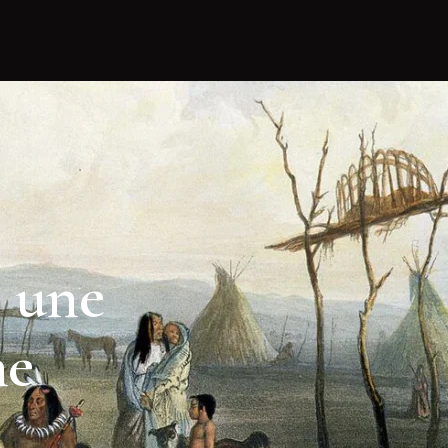
, une
ne