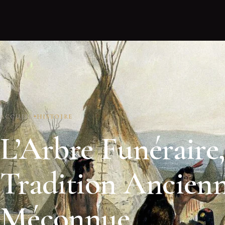
ACCUEIL
HISTOIRE
L’Arbre Funéraire
Tradition Ancien
Méconnue