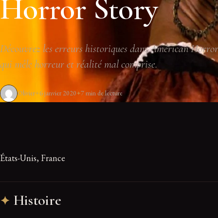
Horror Story
Découvrez les erreurs historiques dans American Horror
qui mêle horreur et réalité mal comprise.
Olivier
6 janvier 2020
7 min de lecture
États-Unis, France
Histoire