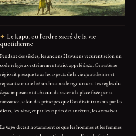
Le kapu, ou l’ordre sacré de la vie
quotidienne
Pendant des siècles, les anciens Hawaïens vécurent selon un
code religieux extrêmement strict appelé
kapu
. Ce système
régissait presque tous les aspects de la vie quotidienne et
reposait sur une hiérarchie sociale rigoureuse. Les règles du
kapu
imposaient à chacun de rester à la place fixée par sa
naissance, selon des principes que l’on disait transmis par les
dieux, les
akua
, et par les esprits des ancêtres, les
aumakua
.
Le
kapu
dictait notamment ce que les hommes et les femmes
pouvaient manger, les parties du corps d’un chef qu’une