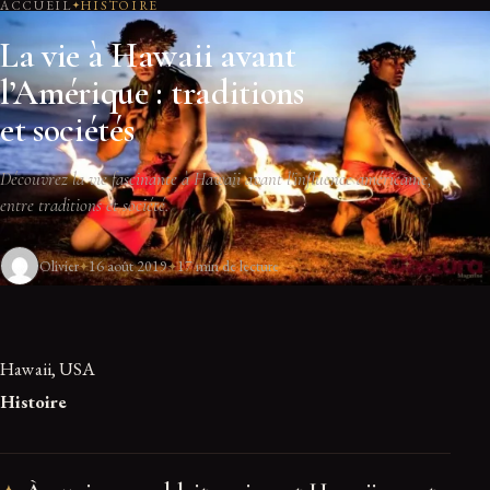
ACCUEIL
HISTOIRE
La vie à Hawaii avant
l’Amérique : traditions
et sociétés
Découvrez la vie fascinante à Hawaii avant l'influence américaine,
entre traditions et société.
Olivier
16 août 2019
17 min de lecture
Hawaii, USA
Histoire