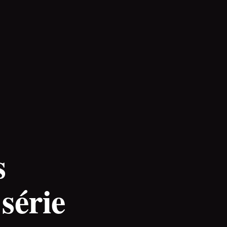
s
 série